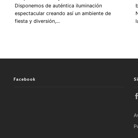
Disponemos de auténtica iluminación
b
espectacular creando así un ambiente de
N
fiesta y diversión,...
l
Facebook
S
A
P