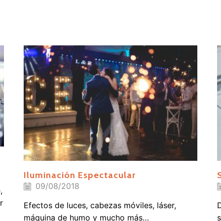
Iluminación Espectacular
09/08/2018
,
r
Efectos de luces, cabezas móviles, láser,
D
máquina de humo y mucho más…
s